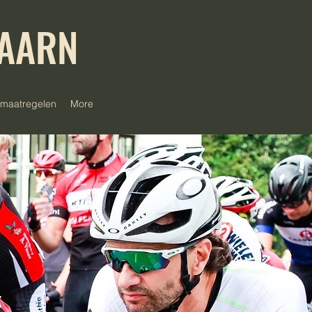
BAARN
smaatregelen
More